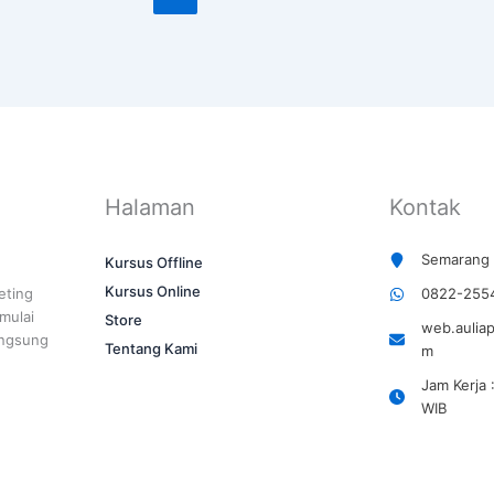
Halaman
Kontak
Semarang 
Kursus Offline
Kursus Online
eting
0822-255
 mulai
Store
web.aulia
angsung
Tentang Kami
m
Jam Kerja 
WIB