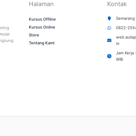
Halaman
Kontak
Semarang 
Kursus Offline
Kursus Online
eting
0822-255
 mulai
Store
web.aulia
angsung
Tentang Kami
m
Jam Kerja 
WIB