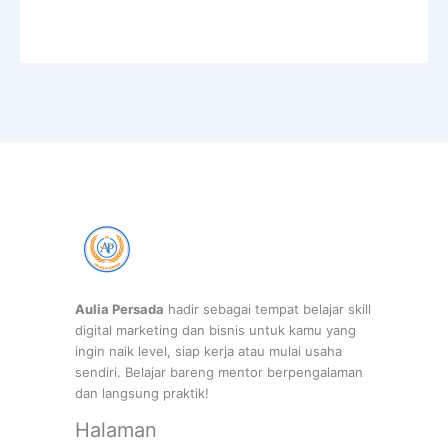
Aulia Persada
hadir sebagai tempat belajar skill
digital marketing dan bisnis untuk kamu yang
ingin naik level, siap kerja atau mulai usaha
sendiri. Belajar bareng mentor berpengalaman
dan langsung praktik!
Halaman