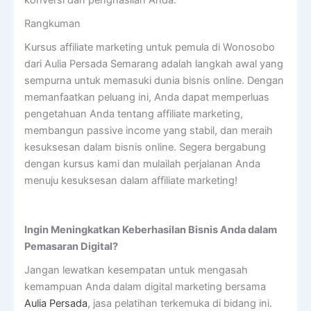
Rangkuman
Kursus affiliate marketing untuk pemula di Wonosobo
dari Aulia Persada Semarang adalah langkah awal yang
sempurna untuk memasuki dunia bisnis online. Dengan
memanfaatkan peluang ini, Anda dapat memperluas
pengetahuan Anda tentang affiliate marketing,
membangun passive income yang stabil, dan meraih
kesuksesan dalam bisnis online. Segera bergabung
dengan kursus kami dan mulailah perjalanan Anda
menuju kesuksesan dalam affiliate marketing!
Ingin Meningkatkan Keberhasilan Bisnis Anda dalam
Pemasaran Digital?
Jangan lewatkan kesempatan untuk mengasah
kemampuan Anda dalam digital marketing bersama
Aulia Persada
, jasa pelatihan terkemuka di bidang ini.