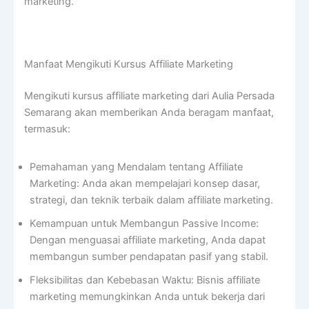
marketing.
Manfaat Mengikuti Kursus Affiliate Marketing
Mengikuti kursus affiliate marketing dari Aulia Persada
Semarang akan memberikan Anda beragam manfaat,
termasuk:
Pemahaman yang Mendalam tentang Affiliate
Marketing: Anda akan mempelajari konsep dasar,
strategi, dan teknik terbaik dalam affiliate marketing.
Kemampuan untuk Membangun Passive Income:
Dengan menguasai affiliate marketing, Anda dapat
membangun sumber pendapatan pasif yang stabil.
Fleksibilitas dan Kebebasan Waktu: Bisnis affiliate
marketing memungkinkan Anda untuk bekerja dari