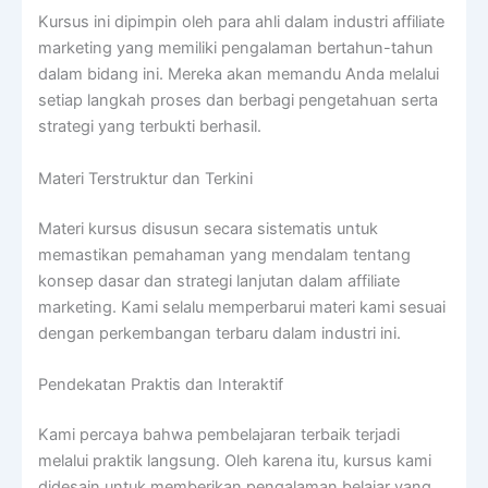
Kursus ini dipimpin oleh para ahli dalam industri affiliate
marketing yang memiliki pengalaman bertahun-tahun
dalam bidang ini. Mereka akan memandu Anda melalui
setiap langkah proses dan berbagi pengetahuan serta
strategi yang terbukti berhasil.
Materi Terstruktur dan Terkini
Materi kursus disusun secara sistematis untuk
memastikan pemahaman yang mendalam tentang
konsep dasar dan strategi lanjutan dalam affiliate
marketing. Kami selalu memperbarui materi kami sesuai
dengan perkembangan terbaru dalam industri ini.
Pendekatan Praktis dan Interaktif
Kami percaya bahwa pembelajaran terbaik terjadi
melalui praktik langsung. Oleh karena itu, kursus kami
didesain untuk memberikan pengalaman belajar yang