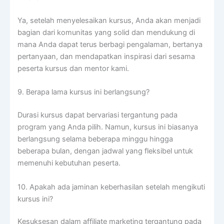
Ya, setelah menyelesaikan kursus, Anda akan menjadi
bagian dari komunitas yang solid dan mendukung di
mana Anda dapat terus berbagi pengalaman, bertanya
pertanyaan, dan mendapatkan inspirasi dari sesama
peserta kursus dan mentor kami.
9. Berapa lama kursus ini berlangsung?
Durasi kursus dapat bervariasi tergantung pada
program yang Anda pilih. Namun, kursus ini biasanya
berlangsung selama beberapa minggu hingga
beberapa bulan, dengan jadwal yang fleksibel untuk
memenuhi kebutuhan peserta.
10. Apakah ada jaminan keberhasilan setelah mengikuti
kursus ini?
Kesuksesan dalam affiliate marketing tergantung pada