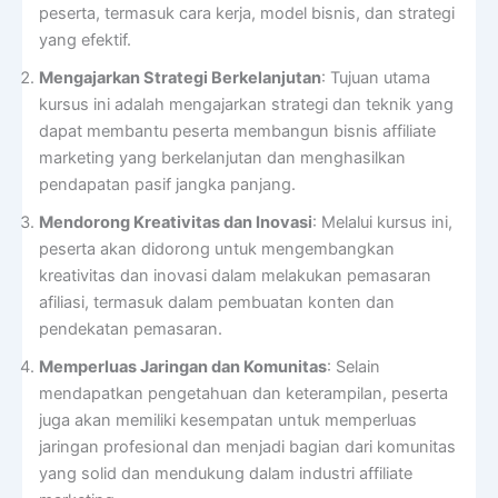
peserta, termasuk cara kerja, model bisnis, dan strategi
yang efektif.
Mengajarkan Strategi Berkelanjutan
: Tujuan utama
kursus ini adalah mengajarkan strategi dan teknik yang
dapat membantu peserta membangun bisnis affiliate
marketing yang berkelanjutan dan menghasilkan
pendapatan pasif jangka panjang.
Mendorong Kreativitas dan Inovasi
: Melalui kursus ini,
peserta akan didorong untuk mengembangkan
kreativitas dan inovasi dalam melakukan pemasaran
afiliasi, termasuk dalam pembuatan konten dan
pendekatan pemasaran.
Memperluas Jaringan dan Komunitas
: Selain
mendapatkan pengetahuan dan keterampilan, peserta
juga akan memiliki kesempatan untuk memperluas
jaringan profesional dan menjadi bagian dari komunitas
yang solid dan mendukung dalam industri affiliate