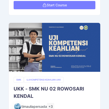
Start Course
SMK
UJI KOMPETENSI KEAHLIAN UKK
UKK - SMK NU 02 ROWOSARI
KENDAL
+3
timauliapersada