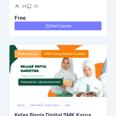
34
19
Free
Start Course
Intermediate
SMK Karya Bhakti brebes
KELAS
SIAP KERJA - SIAP USAHA
SMK
Kelas Bisnis Digital SMK Karya