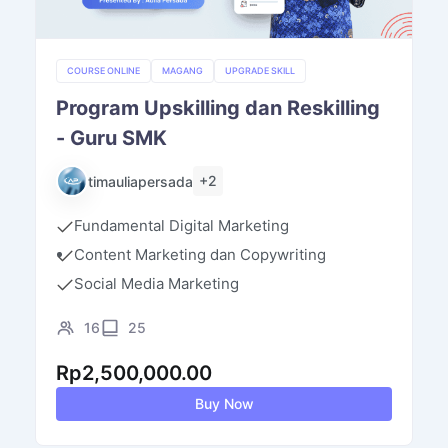
COURSE ONLINE
MAGANG
UPGRADE SKILL
Program Upskilling dan Reskilling
- Guru SMK
+2
timauliapersada
Fundamental Digital Marketing
Content Marketing dan Copywriting
Social Media Marketing
16
25
Rp
2,500,000.00
Buy Now