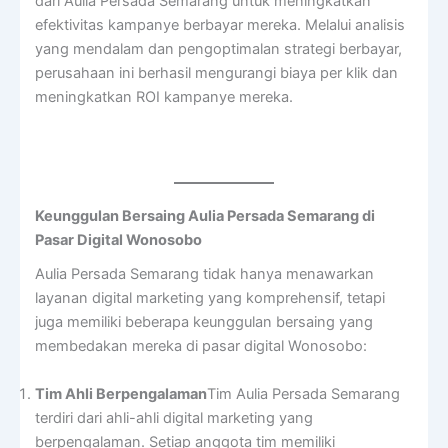
dari Aulia Persada Semarang untuk meningkatkan
efektivitas kampanye berbayar mereka. Melalui analisis
yang mendalam dan pengoptimalan strategi berbayar,
perusahaan ini berhasil mengurangi biaya per klik dan
meningkatkan ROI kampanye mereka.
Keunggulan Bersaing Aulia Persada Semarang di
Pasar Digital Wonosobo
Aulia Persada Semarang tidak hanya menawarkan
layanan digital marketing yang komprehensif, tetapi
juga memiliki beberapa keunggulan bersaing yang
membedakan mereka di pasar digital Wonosobo:
Tim Ahli Berpengalaman
Tim Aulia Persada Semarang
terdiri dari ahli-ahli digital marketing yang
berpengalaman. Setiap anggota tim memiliki