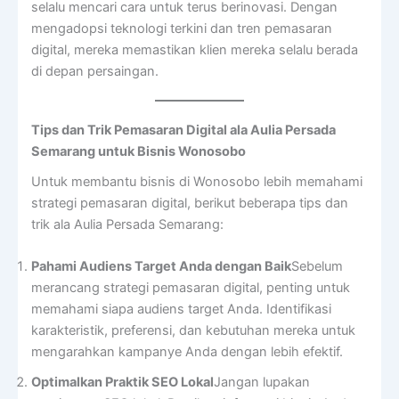
selalu mencari cara untuk terus berinovasi. Dengan
mengadopsi teknologi terkini dan tren pemasaran
digital, mereka memastikan klien mereka selalu berada
di depan persaingan.
Tips dan Trik Pemasaran Digital ala Aulia Persada
Semarang untuk Bisnis Wonosobo
Untuk membantu bisnis di Wonosobo lebih memahami
strategi pemasaran digital, berikut beberapa tips dan
trik ala Aulia Persada Semarang:
Pahami Audiens Target Anda dengan Baik
Sebelum
merancang strategi pemasaran digital, penting untuk
memahami siapa audiens target Anda. Identifikasi
karakteristik, preferensi, dan kebutuhan mereka untuk
mengarahkan kampanye Anda dengan lebih efektif.
Optimalkan Praktik SEO Lokal
Jangan lupakan