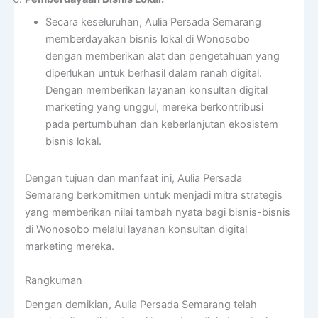
Secara keseluruhan, Aulia Persada Semarang
memberdayakan bisnis lokal di Wonosobo
dengan memberikan alat dan pengetahuan yang
diperlukan untuk berhasil dalam ranah digital.
Dengan memberikan layanan konsultan digital
marketing yang unggul, mereka berkontribusi
pada pertumbuhan dan keberlanjutan ekosistem
bisnis lokal.
Dengan tujuan dan manfaat ini, Aulia Persada
Semarang berkomitmen untuk menjadi mitra strategis
yang memberikan nilai tambah nyata bagi bisnis-bisnis
di Wonosobo melalui layanan konsultan digital
marketing mereka.
Rangkuman
Dengan demikian, Aulia Persada Semarang telah