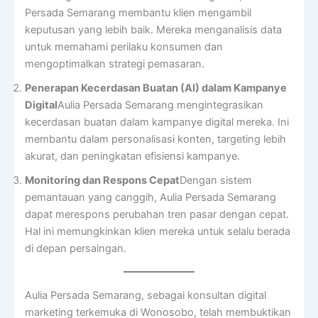
Persada Semarang membantu klien mengambil
keputusan yang lebih baik. Mereka menganalisis data
untuk memahami perilaku konsumen dan
mengoptimalkan strategi pemasaran.
Penerapan Kecerdasan Buatan (AI) dalam Kampanye
Digital
Aulia Persada Semarang mengintegrasikan
kecerdasan buatan dalam kampanye digital mereka. Ini
membantu dalam personalisasi konten, targeting lebih
akurat, dan peningkatan efisiensi kampanye.
Monitoring dan Respons Cepat
Dengan sistem
pemantauan yang canggih, Aulia Persada Semarang
dapat merespons perubahan tren pasar dengan cepat.
Hal ini memungkinkan klien mereka untuk selalu berada
di depan persaingan.
Aulia Persada Semarang, sebagai konsultan digital
marketing terkemuka di Wonosobo, telah membuktikan