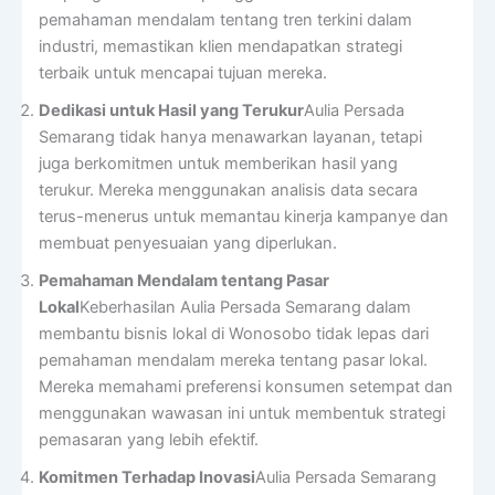
pemahaman mendalam tentang tren terkini dalam
industri, memastikan klien mendapatkan strategi
terbaik untuk mencapai tujuan mereka.
Dedikasi untuk Hasil yang Terukur
Aulia Persada
Semarang tidak hanya menawarkan layanan, tetapi
juga berkomitmen untuk memberikan hasil yang
terukur. Mereka menggunakan analisis data secara
terus-menerus untuk memantau kinerja kampanye dan
membuat penyesuaian yang diperlukan.
Pemahaman Mendalam tentang Pasar
Lokal
Keberhasilan Aulia Persada Semarang dalam
membantu bisnis lokal di Wonosobo tidak lepas dari
pemahaman mendalam mereka tentang pasar lokal.
Mereka memahami preferensi konsumen setempat dan
menggunakan wawasan ini untuk membentuk strategi
pemasaran yang lebih efektif.
Komitmen Terhadap Inovasi
Aulia Persada Semarang