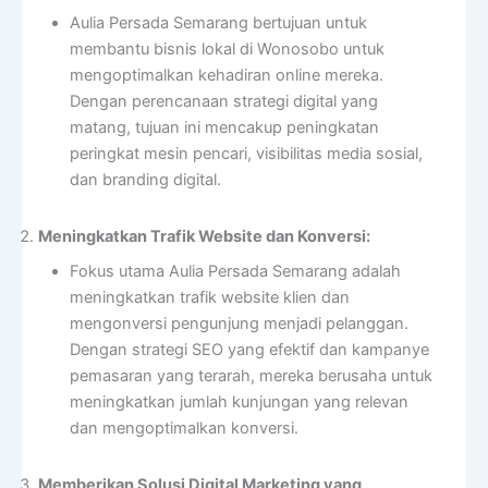
Aulia Persada Semarang bertujuan untuk
membantu bisnis lokal di Wonosobo untuk
mengoptimalkan kehadiran online mereka.
Dengan perencanaan strategi digital yang
matang, tujuan ini mencakup peningkatan
peringkat mesin pencari, visibilitas media sosial,
dan branding digital.
Meningkatkan Trafik Website dan Konversi:
Fokus utama Aulia Persada Semarang adalah
meningkatkan trafik website klien dan
mengonversi pengunjung menjadi pelanggan.
Dengan strategi SEO yang efektif dan kampanye
pemasaran yang terarah, mereka berusaha untuk
meningkatkan jumlah kunjungan yang relevan
dan mengoptimalkan konversi.
Memberikan Solusi Digital Marketing yang