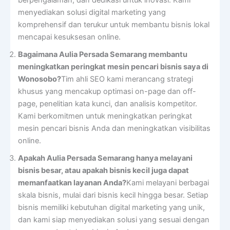
berpengalaman, dan dedikasi untuk inovasi. Kami
menyediakan solusi digital marketing yang
komprehensif dan terukur untuk membantu bisnis lokal
mencapai kesuksesan online.
Bagaimana Aulia Persada Semarang membantu
meningkatkan peringkat mesin pencari bisnis saya di
Wonosobo?
Tim ahli SEO kami merancang strategi
khusus yang mencakup optimasi on-page dan off-
page, penelitian kata kunci, dan analisis kompetitor.
Kami berkomitmen untuk meningkatkan peringkat
mesin pencari bisnis Anda dan meningkatkan visibilitas
online.
Apakah Aulia Persada Semarang hanya melayani
bisnis besar, atau apakah bisnis kecil juga dapat
memanfaatkan layanan Anda?
Kami melayani berbagai
skala bisnis, mulai dari bisnis kecil hingga besar. Setiap
bisnis memiliki kebutuhan digital marketing yang unik,
dan kami siap menyediakan solusi yang sesuai dengan