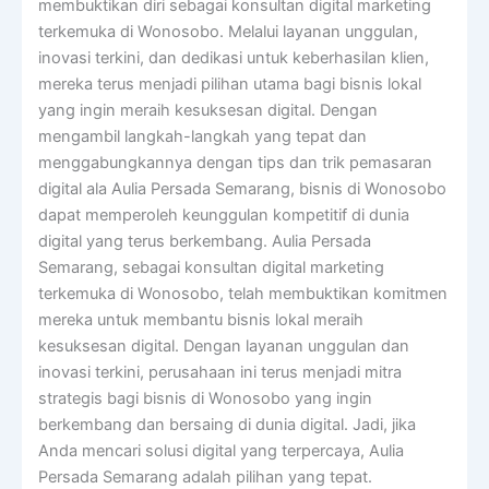
membuktikan diri sebagai konsultan digital marketing
terkemuka di Wonosobo. Melalui layanan unggulan,
inovasi terkini, dan dedikasi untuk keberhasilan klien,
mereka terus menjadi pilihan utama bagi bisnis lokal
yang ingin meraih kesuksesan digital. Dengan
mengambil langkah-langkah yang tepat dan
menggabungkannya dengan tips dan trik pemasaran
digital ala Aulia Persada Semarang, bisnis di Wonosobo
dapat memperoleh keunggulan kompetitif di dunia
digital yang terus berkembang. Aulia Persada
Semarang, sebagai konsultan digital marketing
terkemuka di Wonosobo, telah membuktikan komitmen
mereka untuk membantu bisnis lokal meraih
kesuksesan digital. Dengan layanan unggulan dan
inovasi terkini, perusahaan ini terus menjadi mitra
strategis bagi bisnis di Wonosobo yang ingin
berkembang dan bersaing di dunia digital. Jadi, jika
Anda mencari solusi digital yang terpercaya, Aulia
Persada Semarang adalah pilihan yang tepat.