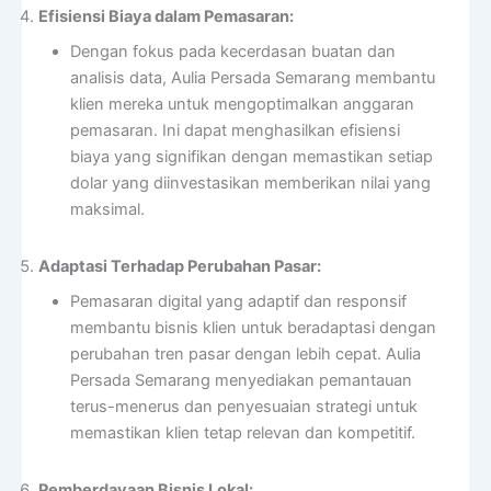
Efisiensi Biaya dalam Pemasaran:
Dengan fokus pada kecerdasan buatan dan
analisis data, Aulia Persada Semarang membantu
klien mereka untuk mengoptimalkan anggaran
pemasaran. Ini dapat menghasilkan efisiensi
biaya yang signifikan dengan memastikan setiap
dolar yang diinvestasikan memberikan nilai yang
maksimal.
Adaptasi Terhadap Perubahan Pasar:
Pemasaran digital yang adaptif dan responsif
membantu bisnis klien untuk beradaptasi dengan
perubahan tren pasar dengan lebih cepat. Aulia
Persada Semarang menyediakan pemantauan
terus-menerus dan penyesuaian strategi untuk
memastikan klien tetap relevan dan kompetitif.
Pemberdayaan Bisnis Lokal: