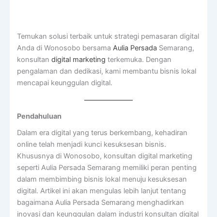
Temukan solusi terbaik untuk strategi pemasaran digital
Anda di Wonosobo bersama
Aulia Persada
Semarang,
konsultan
digital marketing
terkemuka. Dengan
pengalaman dan dedikasi, kami membantu bisnis lokal
mencapai keunggulan digital.
Pendahuluan
Dalam era digital yang terus berkembang, kehadiran
online telah menjadi kunci kesuksesan bisnis.
Khususnya di Wonosobo, konsultan digital marketing
seperti Aulia Persada Semarang memiliki peran penting
dalam membimbing bisnis lokal menuju kesuksesan
digital. Artikel ini akan mengulas lebih lanjut tentang
bagaimana Aulia Persada Semarang menghadirkan
inovasi dan keunggulan dalam industri konsultan digital