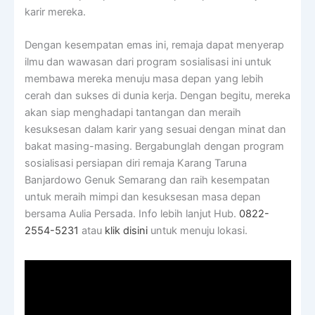
karir mereka.
Dengan kesempatan emas ini, remaja dapat menyerap
ilmu dan wawasan dari program sosialisasi ini untuk
membawa mereka menuju masa depan yang lebih
cerah dan sukses di dunia kerja. Dengan begitu, mereka
akan siap menghadapi tantangan dan meraih
kesuksesan dalam karir yang sesuai dengan minat dan
bakat masing-masing. Bergabunglah dengan program
sosialisasi persiapan diri remaja Karang Taruna
Banjardowo Genuk Semarang dan raih kesempatan
untuk meraih mimpi dan kesuksesan masa depan
bersama Aulia Persada. Info lebih lanjut Hub.
0822-
2554-5231
atau
klik disini
untuk menuju lokasi.