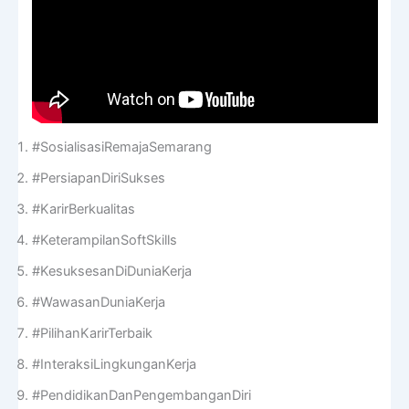
#SosialisasiRemajaSemarang
#PersiapanDiriSukses
#KarirBerkualitas
#KeterampilanSoftSkills
#KesuksesanDiDuniaKerja
#WawasanDuniaKerja
#PilihanKarirTerbaik
#InteraksiLingkunganKerja
#PendidikanDanPengembanganDiri