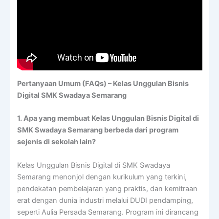
Pertanyaan Umum (FAQs) – Kelas Unggulan Bisnis
Digital SMK Swadaya Semarang
1. Apa yang membuat Kelas Unggulan Bisnis Digital di
SMK Swadaya Semarang berbeda dari program
sejenis di sekolah lain?
Kelas Unggulan Bisnis Digital di SMK Swadaya
Semarang menonjol dengan kurikulum yang terkini,
pendekatan pembelajaran yang praktis, dan kemitraan
erat dengan dunia industri melalui DUDI pendamping,
seperti Aulia Persada Semarang. Program ini dirancang