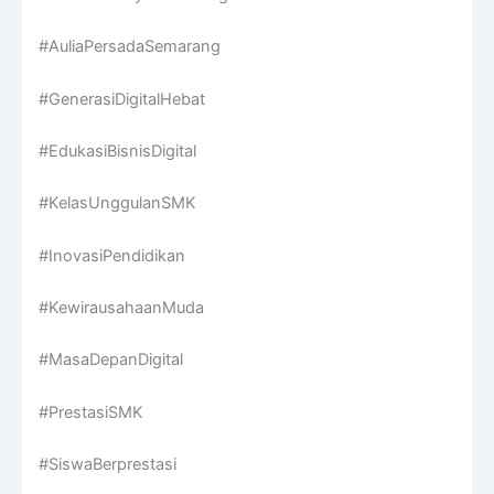
#AuliaPersadaSemarang
#GenerasiDigitalHebat
#EdukasiBisnisDigital
#KelasUnggulanSMK
#InovasiPendidikan
#KewirausahaanMuda
#MasaDepanDigital
#PrestasiSMK
#SiswaBerprestasi