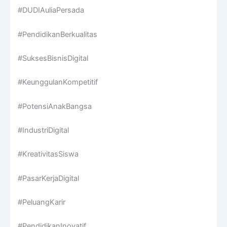
#DUDIAuliaPersada
#PendidikanBerkualitas
#SuksesBisnisDigital
#KeunggulanKompetitif
#PotensiAnakBangsa
#IndustriDigital
#KreativitasSiswa
#PasarKerjaDigital
#PeluangKarir
#PendidikanInovatif