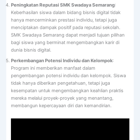
Peningkatan Reputasi SMK Swadaya Semarang
:
Keberhasilan siswa dalam bidang bisnis digital tidak
hanya mencerminkan prestasi individu, tetapi juga
menciptakan dampak positif pada reputasi sekolah.
SMK Swadaya Semarang dapat menjadi tujuan pilihan
bagi siswa yang berminat mengembangkan karir di
dunia bisnis digital.
Perkembangan Potensi Individu dan Kelompok
:
Program ini memberikan manfaat dalam
pengembangan potensi individu dan kelompok. Siswa
tidak hanya diberikan pengetahuan, tetapi juga
kesempatan untuk mengembangkan keahlian praktis
mereka melalui proyek-proyek yang menantang,
membangun kepercayaan diri dan kemandirian.