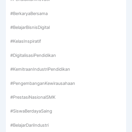
#BerkaryaBersama
#BelajarBisnisDigital
#KelasInspiratif
#DigitalisasiPendidikan
#KemitraanIndustriPendidikan
#PengembanganKewirausahaan
#PrestasiNasionalSMK
#SiswaBerdayaSaing
#BelajarDariIndustri