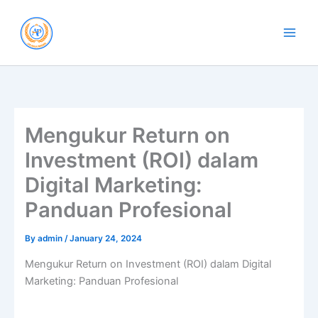
Skip
to
content
Mengukur Return on
Investment (ROI) dalam
Digital Marketing:
Panduan Profesional
By
admin
/
January 24, 2024
Mengukur Return on Investment (ROI) dalam Digital
Marketing: Panduan Profesional