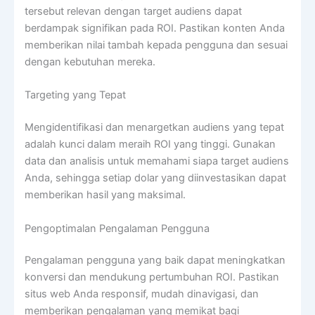
tersebut relevan dengan target audiens dapat
berdampak signifikan pada ROI. Pastikan konten Anda
memberikan nilai tambah kepada pengguna dan sesuai
dengan kebutuhan mereka.
Targeting yang Tepat
Mengidentifikasi dan menargetkan audiens yang tepat
adalah kunci dalam meraih ROI yang tinggi. Gunakan
data dan analisis untuk memahami siapa target audiens
Anda, sehingga setiap dolar yang diinvestasikan dapat
memberikan hasil yang maksimal.
Pengoptimalan Pengalaman Pengguna
Pengalaman pengguna yang baik dapat meningkatkan
konversi dan mendukung pertumbuhan ROI. Pastikan
situs web Anda responsif, mudah dinavigasi, dan
memberikan pengalaman yang memikat bagi