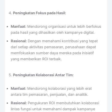
4.
Peningkatan Fokus pada Hasil:
Manfaat:
Mendorong organisasi untuk lebih berfokus
pada hasil yang dihasilkan oleh kampanye digital.
Rasional:
Dengan memahami kontribusi yang tepat
dari setiap aktivitas pemasaran, perusahaan dapat
memfokuskan sumber daya mereka pada inisiatif
yang memberikan ROI terbaik.
5.
Peningkatan Kolaborasi Antar Tim:
Manfaat:
Mendorong kolaborasi yang lebih erat
antara tim pemasaran, penjualan, dan analitik.
Rasional:
Pengukuran ROI membutuhkan kolaborasi
lintas fungsi untuk memahami dampak kampanye