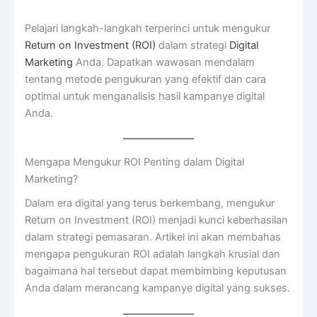
Pelajari langkah-langkah terperinci untuk mengukur
Return on Investment (ROI)
dalam strategi
Digital
Marketing
Anda. Dapatkan wawasan mendalam
tentang metode pengukuran yang efektif dan cara
optimal untuk menganalisis hasil kampanye digital
Anda.
Mengapa Mengukur ROI Penting dalam Digital
Marketing?
Dalam era digital yang terus berkembang, mengukur
Return on Investment (ROI) menjadi kunci keberhasilan
dalam strategi pemasaran. Artikel ini akan membahas
mengapa pengukuran ROI adalah langkah krusial dan
bagaimana hal tersebut dapat membimbing keputusan
Anda dalam merancang kampanye digital yang sukses.