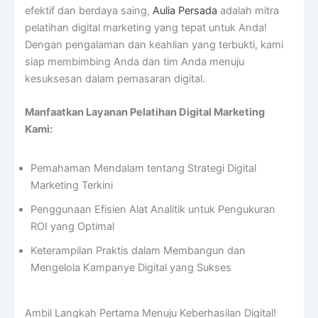
efektif dan berdaya saing,
Aulia Persada
adalah mitra
pelatihan digital marketing yang tepat untuk Anda!
Dengan pengalaman dan keahlian yang terbukti, kami
siap membimbing Anda dan tim Anda menuju
kesuksesan dalam pemasaran digital.
Manfaatkan Layanan Pelatihan Digital Marketing
Kami:
Pemahaman Mendalam tentang Strategi Digital
Marketing Terkini
Penggunaan Efisien Alat Analitik untuk Pengukuran
ROI yang Optimal
Keterampilan Praktis dalam Membangun dan
Mengelola Kampanye Digital yang Sukses
Ambil Langkah Pertama Menuju Keberhasilan Digital!