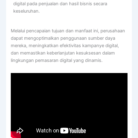
digital pada penjualan dan hasil bisnis secara
keseluruhan.
Melalui pencapaian tujuan dan manfaat ini, perusahaan
dapat mengoptimalkan penggunaan sumber daya
mereka, meningkatkan efektivitas kampanye digital,
dan memastikan keberlanjutan kesuksesan dalam
lingkungan pemasaran digital yang dinamis.