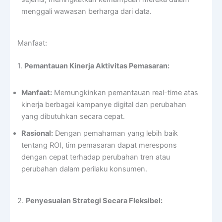
menggali wawasan berharga dari data.
Manfaat:
1.
Pemantauan Kinerja Aktivitas Pemasaran:
Manfaat:
Memungkinkan pemantauan real-time atas
kinerja berbagai kampanye digital dan perubahan
yang dibutuhkan secara cepat.
Rasional:
Dengan pemahaman yang lebih baik
tentang ROI, tim pemasaran dapat merespons
dengan cepat terhadap perubahan tren atau
perubahan dalam perilaku konsumen.
2.
Penyesuaian Strategi Secara Fleksibel: