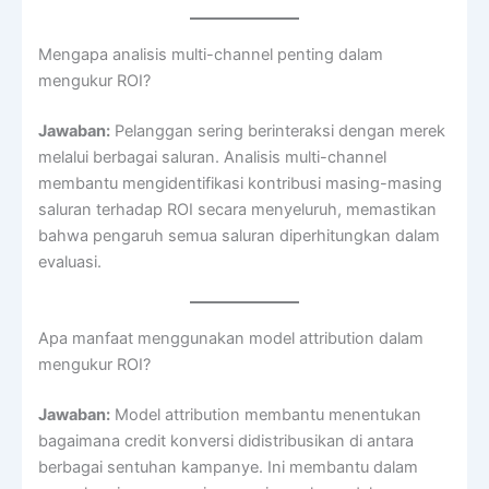
Mengapa analisis multi-channel penting dalam
mengukur ROI?
Jawaban:
Pelanggan sering berinteraksi dengan merek
melalui berbagai saluran. Analisis multi-channel
membantu mengidentifikasi kontribusi masing-masing
saluran terhadap ROI secara menyeluruh, memastikan
bahwa pengaruh semua saluran diperhitungkan dalam
evaluasi.
Apa manfaat menggunakan model attribution dalam
mengukur ROI?
Jawaban:
Model attribution membantu menentukan
bagaimana credit konversi didistribusikan di antara
berbagai sentuhan kampanye. Ini membantu dalam