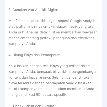
3. Gunakan Alat Analitik Digital
Manfaatkan alat analitik digital seperti Google Analytics
atau platform lainnya untuk melacak metrik yang telah
Anda pilih. Analisis data ini akan memberikan wawasan
mendalam tentang perilaku pengguna dan efektivitas
kampanye Anda.
4. Hitung Biaya dan Pendapatan
Kalkulasikan dengan teliti biaya yang terlibat dalam
kampanye Anda, termasuk biaya iklan, pengembangan
konten, dan biaya lainnya. Selanjutnya, bandingkan
biaya tersebut dengan pendapatan yang dihasilkan
melalui kampanye tersebut. Ini akan membantu Anda
mengidentifikasi ROI secara spesifik.
5. Tindak Lanjut dan Evaluasi