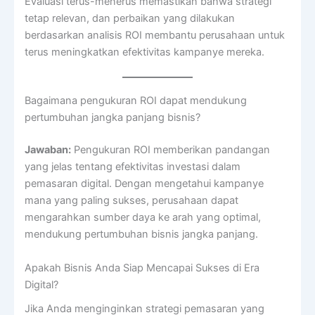
Evaluasi terus-menerus memastikan bahwa strategi
tetap relevan, dan perbaikan yang dilakukan
berdasarkan analisis ROI membantu perusahaan untuk
terus meningkatkan efektivitas kampanye mereka.
Bagaimana pengukuran ROI dapat mendukung
pertumbuhan jangka panjang bisnis?
Jawaban:
Pengukuran ROI memberikan pandangan
yang jelas tentang efektivitas investasi dalam
pemasaran digital. Dengan mengetahui kampanye
mana yang paling sukses, perusahaan dapat
mengarahkan sumber daya ke arah yang optimal,
mendukung pertumbuhan bisnis jangka panjang.
Apakah Bisnis Anda Siap Mencapai Sukses di Era
Digital?
Jika Anda menginginkan strategi pemasaran yang