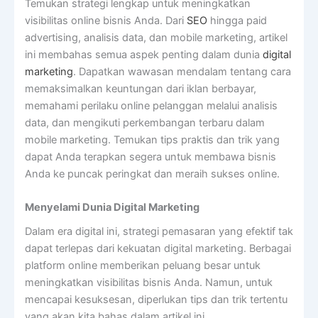
Temukan strategi lengkap untuk meningkatkan
visibilitas online bisnis Anda. Dari
SEO
hingga paid
advertising, analisis data, dan mobile marketing, artikel
ini membahas semua aspek penting dalam dunia
digital
marketing
. Dapatkan wawasan mendalam tentang cara
memaksimalkan keuntungan dari iklan berbayar,
memahami perilaku online pelanggan melalui analisis
data, dan mengikuti perkembangan terbaru dalam
mobile marketing. Temukan tips praktis dan trik yang
dapat Anda terapkan segera untuk membawa bisnis
Anda ke puncak peringkat dan meraih sukses online.
Menyelami Dunia Digital Marketing
Dalam era digital ini, strategi pemasaran yang efektif tak
dapat terlepas dari kekuatan digital marketing. Berbagai
platform online memberikan peluang besar untuk
meningkatkan visibilitas bisnis Anda. Namun, untuk
mencapai kesuksesan, diperlukan tips dan trik tertentu
yang akan kita bahas dalam artikel ini.