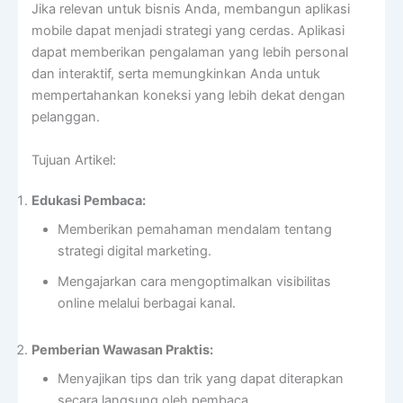
Jika relevan untuk bisnis Anda, membangun aplikasi
mobile dapat menjadi strategi yang cerdas. Aplikasi
dapat memberikan pengalaman yang lebih personal
dan interaktif, serta memungkinkan Anda untuk
mempertahankan koneksi yang lebih dekat dengan
pelanggan.
Tujuan Artikel:
Edukasi Pembaca:
Memberikan pemahaman mendalam tentang
strategi digital marketing.
Mengajarkan cara mengoptimalkan visibilitas
online melalui berbagai kanal.
Pemberian Wawasan Praktis:
Menyajikan tips dan trik yang dapat diterapkan
secara langsung oleh pembaca.