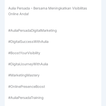
Aulia Persada – Bersama Meningkatkan Visibilitas
Online Anda!
#AuliaPersadaDigitalMarketing
#DigitalSuccessWithAulia
#BoostYourVisibility
#DigitalJourneyWithAulia
#MarketingMastery
#OnlinePresenceBoost
#AuliaPersadaTraining