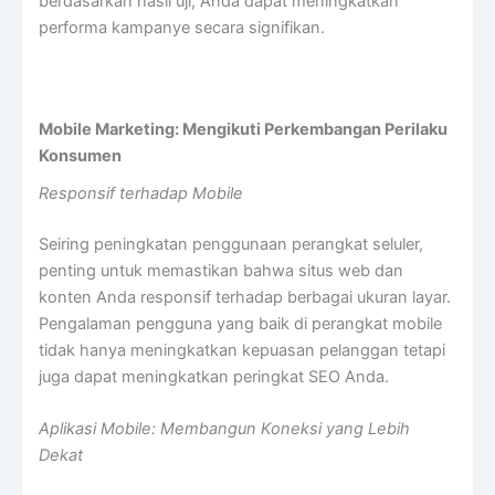
berdasarkan hasil uji, Anda dapat meningkatkan
performa kampanye secara signifikan.
Mobile Marketing: Mengikuti Perkembangan Perilaku
Konsumen
Responsif terhadap Mobile
Seiring peningkatan penggunaan perangkat seluler,
penting untuk memastikan bahwa situs web dan
konten Anda responsif terhadap berbagai ukuran layar.
Pengalaman pengguna yang baik di perangkat mobile
tidak hanya meningkatkan kepuasan pelanggan tetapi
juga dapat meningkatkan peringkat SEO Anda.
Aplikasi Mobile: Membangun Koneksi yang Lebih
Dekat